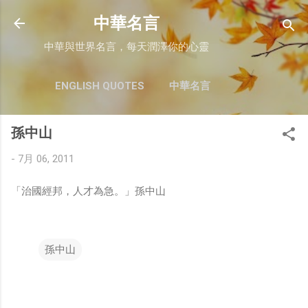
跳至主要內容
中華名言
中華與世界名言，每天潤澤你的心靈
ENGLISH QUOTES
中華名言
孫中山
-
7月 06, 2011
「治國經邦，人才為急。」孫中山
孫中山
留
言