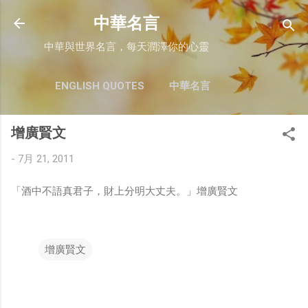
跳至主要內容
中華名言
中華與世界名言，每天潤澤你的心靈
ENGLISH QUOTES
中華名言
增廣賢文
-
7月 21, 2011
「酒中不語真君子，財上分明大丈夫。」增廣賢文
增廣賢文
留
言