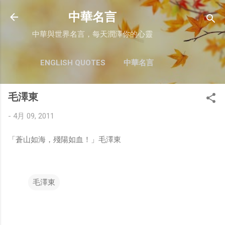
跳至主要內容
中華名言
中華與世界名言，每天潤澤你的心靈
ENGLISH QUOTES
中華名言
毛澤東
-
4月 09, 2011
「蒼山如海，殘陽如血！」毛澤東
毛澤東
留
言