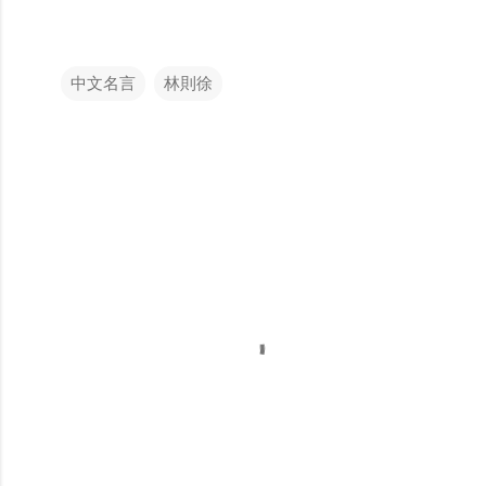
中文名言
林則徐
留
言