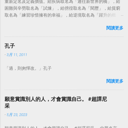
重新定名及定義價值。給疾病取名為「通往新世界的橋」，給
困難與辛勞取名為「試煉」，給徬徨取名為「閱歷」，給貧窮
取名為「練習珍惜擁有的幸福」，給逆境取名為「躍升的機
會」。這麼一來，自然就能具備只屬於自己的新價值。換個觀
閱讀更多
點看事情，就不會覺得活著是一件沉重的事。#超譯尼采 — 中
華名言 - Chinese Quotes (@chinese_quotes) May 23, 2023
孔子
-
3月 11, 2011
「過，則匆憚改。」孔子
閱讀更多
願意賞識別人的人，才會賞識自己。 #超譯尼
采
-
5月 23, 2023