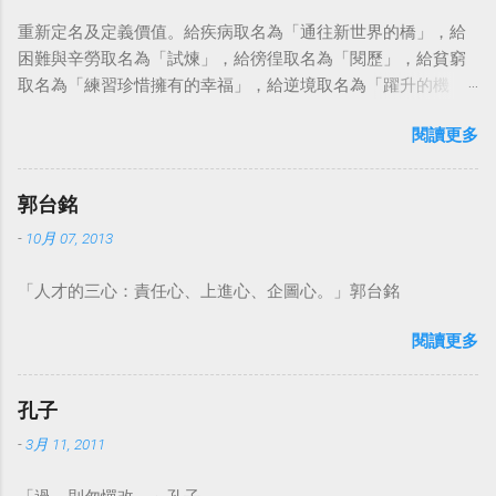
重新定名及定義價值。給疾病取名為「通往新世界的橋」，給
困難與辛勞取名為「試煉」，給徬徨取名為「閱歷」，給貧窮
取名為「練習珍惜擁有的幸福」，給逆境取名為「躍升的機
會」。這麼一來，自然就能具備只屬於自己的新價值。換個觀
閱讀更多
點看事情，就不會覺得活著是一件沉重的事。#超譯尼采 — 中
華名言 - Chinese Quotes (@chinese_quotes) May 23, 2023
郭台銘
-
10月 07, 2013
「人才的三心：責任心、上進心、企圖心。」郭台銘
閱讀更多
孔子
-
3月 11, 2011