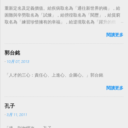
重新定名及定義價值。給疾病取名為「通往新世界的橋」，給
困難與辛勞取名為「試煉」，給徬徨取名為「閱歷」，給貧窮
取名為「練習珍惜擁有的幸福」，給逆境取名為「躍升的機
會」。這麼一來，自然就能具備只屬於自己的新價值。換個觀
閱讀更多
點看事情，就不會覺得活著是一件沉重的事。#超譯尼采 — 中
華名言 - Chinese Quotes (@chinese_quotes) May 23, 2023
郭台銘
-
10月 07, 2013
「人才的三心：責任心、上進心、企圖心。」郭台銘
閱讀更多
孔子
-
3月 11, 2011