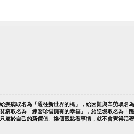
給疾病取名為「通往新世界的橋」，給困難與辛勞取名
貧窮取名為「練習珍惜擁有的幸福」，給逆境取名為「
只屬於自己的新價值。換個觀點看事情，就不會覺得活