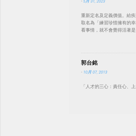
-
5月 31, 2023
重新定名及定義價值。給疾
取名為「練習珍惜擁有的幸
看事情，就不會覺得活著是一件沉重的事
郭台銘
-
10月 07, 2013
「人才的三心：責任心、上