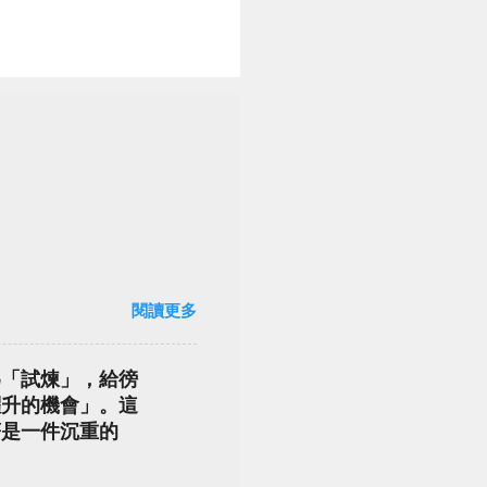
閱讀更多
為「試煉」，給徬
躍升的機會」。這
著是一件沉重的