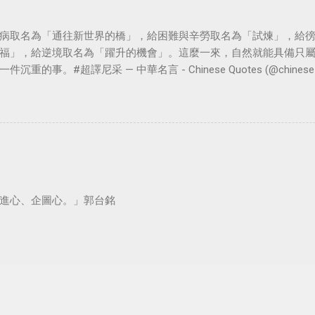
病取名為「通往新世界的橋」，給困難與辛勞取名為「試煉」，給
福」，給逆境取名為「躍升的機會」。這麼一來，自然就能具備只
。#超譯尼采 — 中華名言 - Chinese Quotes (@chinese_quot
進心、企圖心。」郭台銘