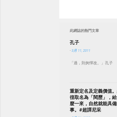
此網誌的熱門文章
孔子
-
3月 11, 2011
「過，則匆憚改。」孔子
重新定名及定義價值。
徨取名為「閱歷」，給
麼一來，自然就能具備
事。#超譯尼采