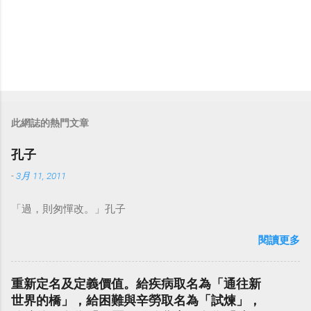
此網誌的熱門文章
孔子
-
3月 11, 2011
「過，則匆憚改。」孔子
閱讀更多
重新定名及定義價值。給疾病取名為「通往新
世界的橋」，給困難與辛勞取名為「試煉」，