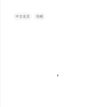
中文名言
培根
留
言