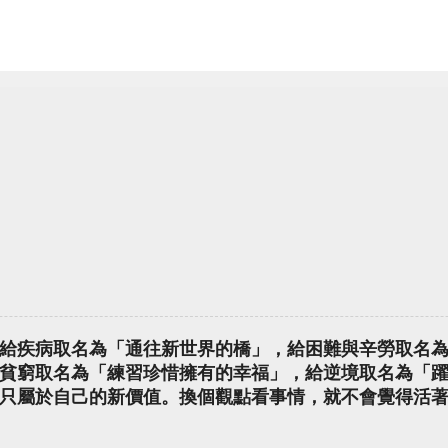
給疾病取名為「通往新世界的橋」，給困難與辛勞取名
貧窮取名為「練習珍惜擁有的幸福」，給逆境取名為「
只屬於自己的新價值。換個觀點看事情，就不會覺得活