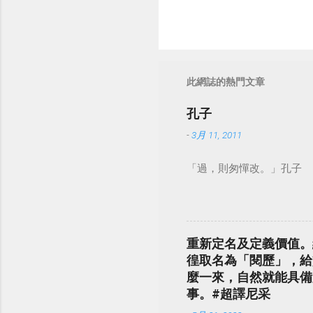
此網誌的熱門文章
孔子
-
3月 11, 2011
「過，則匆憚改。」孔子
重新定名及定義價值。
徨取名為「閱歷」，給
麼一來，自然就能具備
事。#超譯尼采