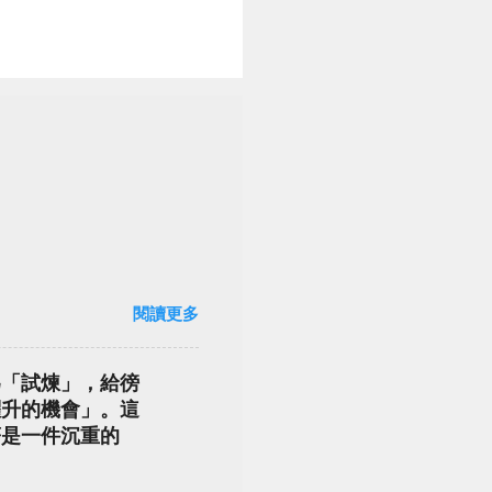
閱讀更多
為「試煉」，給徬
躍升的機會」。這
著是一件沉重的