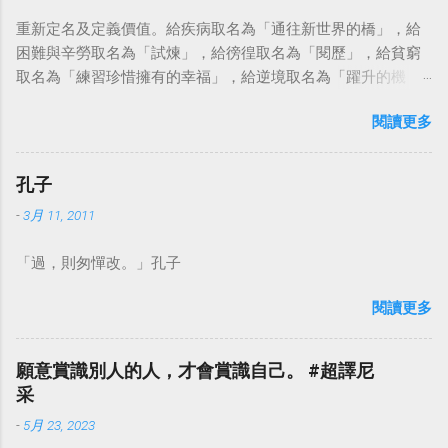
重新定名及定義價值。給疾病取名為「通往新世界的橋」，給
困難與辛勞取名為「試煉」，給徬徨取名為「閱歷」，給貧窮
取名為「練習珍惜擁有的幸福」，給逆境取名為「躍升的機
會」。這麼一來，自然就能具備只屬於自己的新價值。換個觀
閱讀更多
點看事情，就不會覺得活著是一件沉重的事。#超譯尼采 — 中
華名言 - Chinese Quotes (@chinese_quotes) May 23, 2023
孔子
-
3月 11, 2011
「過，則匆憚改。」孔子
閱讀更多
願意賞識別人的人，才會賞識自己。 #超譯尼
采
-
5月 23, 2023