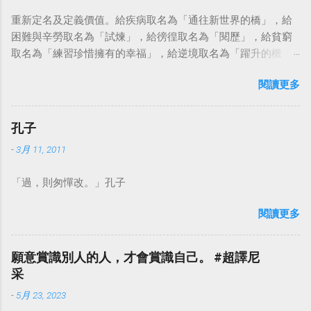
重新定名及定義價值。給疾病取名為「通往新世界的橋」，給
困難與辛勞取名為「試煉」，給徬徨取名為「閱歷」，給貧窮
取名為「練習珍惜擁有的幸福」，給逆境取名為「躍升的機
會」。這麼一來，自然就能具備只屬於自己的新價值。換個觀
閱讀更多
點看事情，就不會覺得活著是一件沉重的事。#超譯尼采 — 中
華名言 - Chinese Quotes (@chinese_quotes) May 23, 2023
孔子
-
3月 11, 2011
「過，則匆憚改。」孔子
閱讀更多
願意賞識別人的人，才會賞識自己。 #超譯尼
采
-
5月 23, 2023