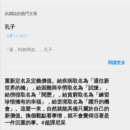
此網誌的熱門文章
孔子
-
3月 11, 2011
「過，則匆憚改。」孔子
閱讀更多
重新定名及定義價值。給疾病取名為「通往新
世界的橋」，給困難與辛勞取名為「試煉」，
給徬徨取名為「閱歷」，給貧窮取名為「練習
珍惜擁有的幸福」，給逆境取名為「躍升的機
會」。這麼一來，自然就能具備只屬於自己的
新價值。換個觀點看事情，就不會覺得活著是
一件沉重的事。#超譯尼采