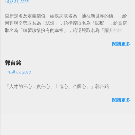
-
5月 31, 2023
重新定名及定義價值。給疾病取名為「通往新世界的橋」，給
困難與辛勞取名為「試煉」，給徬徨取名為「閱歷」，給貧窮
取名為「練習珍惜擁有的幸福」，給逆境取名為「躍升的機
會」。這麼一來，自然就能具備只屬於自己的新價值。換個觀
閱讀更多
點看事情，就不會覺得活著是一件沉重的事。#超譯尼采 — 中
華名言 - Chinese Quotes (@chinese_quotes) May 23, 2023
郭台銘
-
10月 07, 2013
「人才的三心：責任心、上進心、企圖心。」郭台銘
閱讀更多