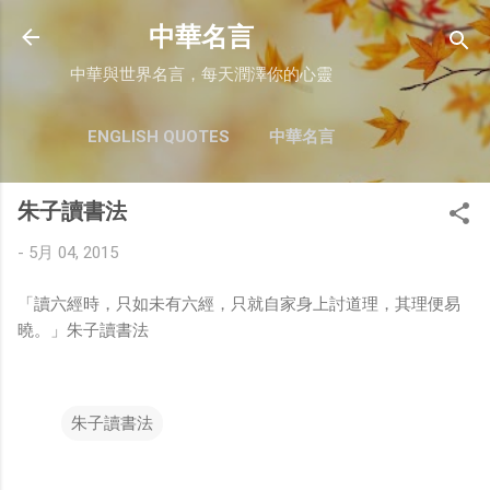
跳至主要內容
中華名言
中華與世界名言，每天潤澤你的心靈
ENGLISH QUOTES
中華名言
朱子讀書法
-
5月 04, 2015
「讀六經時，只如未有六經，只就自家身上討道理，其理便易
曉。」朱子讀書法
朱子讀書法
留