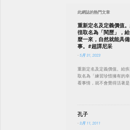
此網誌的熱門文章
重新定名及定義價值。
徨取名為「閱歷」，給
麼一來，自然就能具備
事。#超譯尼采
-
5月 31, 2023
重新定名及定義價值。給疾
取名為「練習珍惜擁有的幸
看事情，就不會覺得活著是一件沉重的事
孔子
-
3月 11, 2011