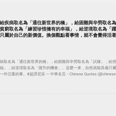
給疾病取名為「通往新世界的橋」，給困難與辛勞取名
貧窮取名為「練習珍惜擁有的幸福」，給逆境取名為「
只屬於自己的新價值。換個觀點看事情，就不會覺得活
病取名為「通往新世界的橋」，給困難與辛勞取名為「試煉」，給
福」，給逆境取名為「躍升的機會」。這麼一來，自然就能具備只
。#超譯尼采 — 中華名言 - Chinese Quotes (@chinese_quot