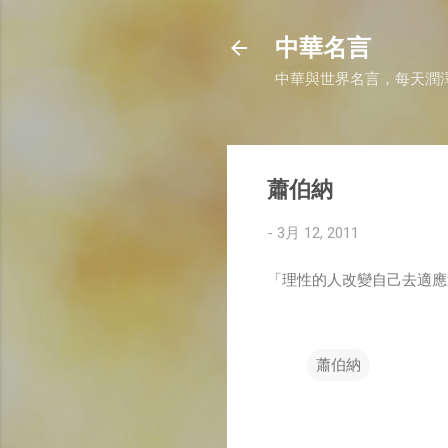
中華名言
中華與世界名言，每天潤
蕭伯納
-
3月 12, 2011
「理性的人改變自己去適應
蕭伯納
留
言