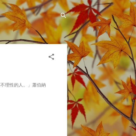
於不理性的人。」蕭伯納