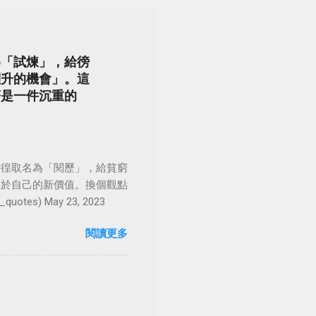
為「試煉」，給徬
躍升的機會」。這
著是一件沉重的
徬徨取名為「閱歷」，給貧窮
屬於自己的新價值。換個觀點
es) May 23, 2023
閱讀更多