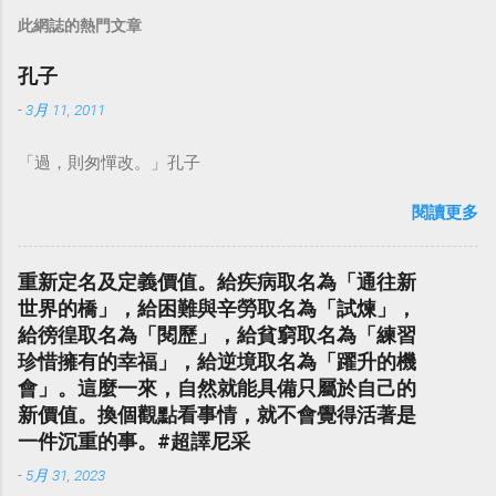
此網誌的熱門文章
孔子
-
3月 11, 2011
「過，則匆憚改。」孔子
閱讀更多
重新定名及定義價值。給疾病取名為「通往新
世界的橋」，給困難與辛勞取名為「試煉」，
給徬徨取名為「閱歷」，給貧窮取名為「練習
珍惜擁有的幸福」，給逆境取名為「躍升的機
會」。這麼一來，自然就能具備只屬於自己的
新價值。換個觀點看事情，就不會覺得活著是
一件沉重的事。#超譯尼采
-
5月 31, 2023