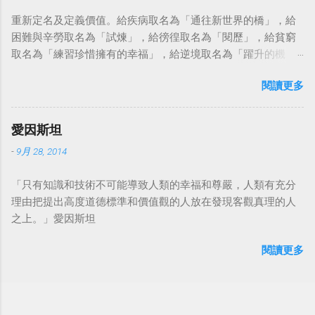
重新定名及定義價值。給疾病取名為「通往新世界的橋」，給
困難與辛勞取名為「試煉」，給徬徨取名為「閱歷」，給貧窮
取名為「練習珍惜擁有的幸福」，給逆境取名為「躍升的機
會」。這麼一來，自然就能具備只屬於自己的新價值。換個觀
閱讀更多
點看事情，就不會覺得活著是一件沉重的事。#超譯尼采 — 中
華名言 - Chinese Quotes (@chinese_quotes) May 23, 2023
愛因斯坦
-
9月 28, 2014
「只有知識和技術不可能導致人類的幸福和尊嚴，人類有充分
理由把提出高度道德標準和價值觀的人放在發現客觀真理的人
之上。」愛因斯坦
閱讀更多