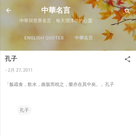
跳至主要內容
中華名言
中華與世界名言，每天潤澤你的心靈
ENGLISH QUOTES
中華名言
孔子
-
2月 27, 2011
「飯疏食，飲水，曲肱而枕之，樂亦在其中矣。」孔子
孔子
留
言